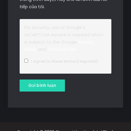
tiếp của tôi.
For security, use of Google's
reCAPTCHA service is required which
is subject to the Google
Privacy
Policy
and
Terms of Use
.
I agree to these terms (required).