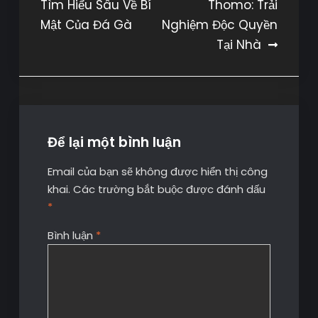
Tìm Hiểu Sâu Về Bí
Thomo: Trải
hướng
Mật Của Đá Gà
Nghiệm Độc Quyền
bài
Tại Nhà
viết
Để lại một bình luận
Email của bạn sẽ không được hiển thị công
khai.
Các trường bắt buộc được đánh dấu
*
Bình luận
*