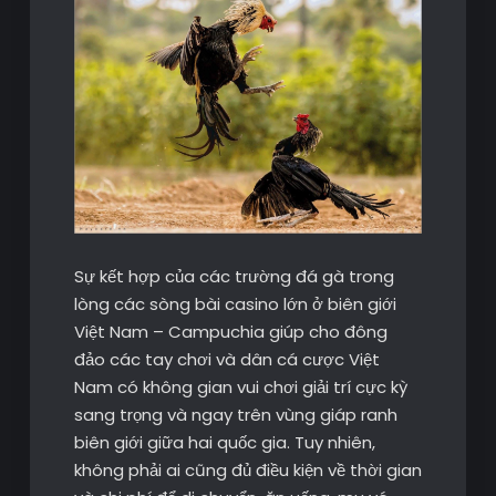
Sự kết hợp của các trường đá gà trong
lòng các sòng bài casino lớn ở biên giới
Việt Nam – Campuchia giúp cho đông
đảo các tay chơi và dân cá cược Việt
Nam có không gian vui chơi giải trí cực kỳ
sang trọng và ngay trên vùng giáp ranh
biên giới giữa hai quốc gia. Tuy nhiên,
không phải ai cũng đủ điều kiện về thời gian