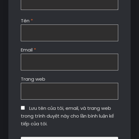
Tên
*
Email
*
Trang web
Lưu tên của tôi, email, và trang web
trong trình duyệt này cho lần bình luận kế
tiếp của tôi.