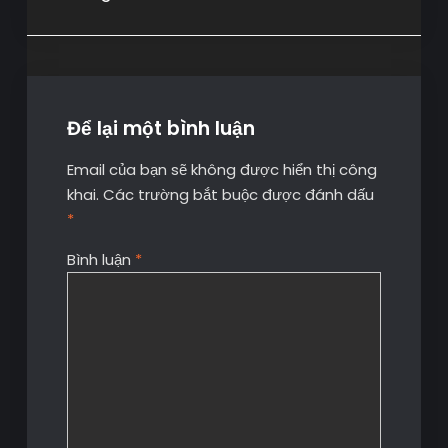
Để lại một bình luận
Email của bạn sẽ không được hiển thị công
khai.
Các trường bắt buộc được đánh dấu
*
Bình luận
*