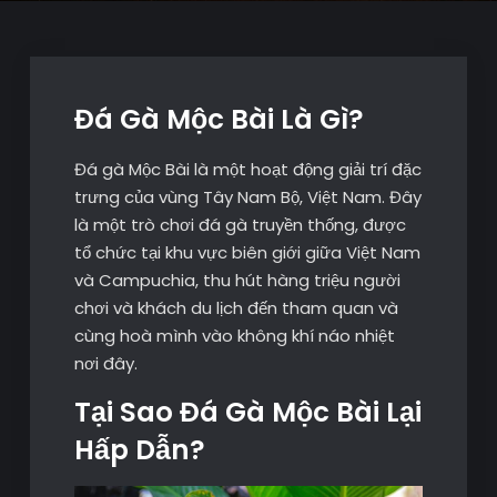
Đá Gà Mộc Bài Là Gì?
Đá gà Mộc Bài là một hoạt động giải trí đặc
trưng của vùng Tây Nam Bộ, Việt Nam. Đây
là một trò chơi đá gà truyền thống, được
tổ chức tại khu vực biên giới giữa Việt Nam
và Campuchia, thu hút hàng triệu người
chơi và khách du lịch đến tham quan và
cùng hoà mình vào không khí náo nhiệt
nơi đây.
Tại Sao Đá Gà Mộc Bài Lại
Hấp Dẫn?