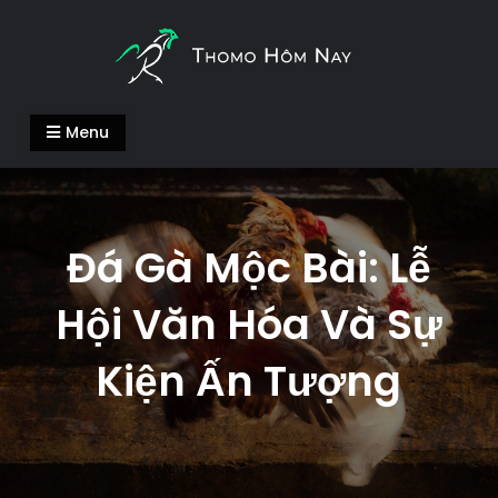
Skip
to
content
Thomo Hôm Nay
Menu
Đá Gà Mộc Bài: Lễ
Hội Văn Hóa Và Sự
Kiện Ấn Tượng